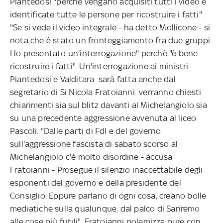
Piantedosi "perché vengano acquisiti tutti i video e
identificate tutte le persone per ricostruire i fatti".
"Se si vede il video integrale - ha detto Mollicone - si
nota che è stato un fronteggiamento fra due gruppi.
Ho presentato un'interrogazione" perchè "è bene
ricostruire i fatti". Un'interrogazione ai ministri
Piantedosi e Valditara sarà fatta anche dal
segretario di Si Nicola Fratoianni: verranno chiesti
chiarimenti sia sul blitz davanti al Michelangiolo sia
su una precedente aggressione avvenuta al liceo
Pascoli. "Dalle parti di FdI e del governo
sull'aggressione fascista di sabato scorso al
Michelangiolo c'è molto disordine - accusa
Fratoianni - Prosegue il silenzio inaccettabile degli
esponenti del governo e della presidente del
Consiglio. Eppure parlano di ogni cosa, creano bolle
mediatiche sulla qualunque, dal palco di Sanremo
alle cose più futili". Fratoianni polemizza pure con