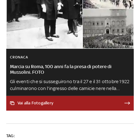
CRONACA
Marcia su Roma, 100 anni fa la presa di potere di
Mussolini. FOTO
Gli eventi che si susseguirono tra il 27 e il 31 ottobre 1922
culminarono con l'ingresso delle camicie nere nella
Capitale e l'inzio del governo guidato da Benito
Mussolini, rimasto poi in carica per 20 anni. Scontri e
Vai alla Fotogallery
occupazioni coordinate di uffici pubblici si verificarono in
molte città italiane, fino a quando il nuovo esecutivo
giurò nelle mani del re e i fascisti sfilarono da piazza del
Popolo fino a piazza Venezia e poi verso il Quirinale
TAG: