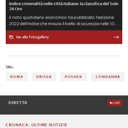
Indice criminalità nelle città italiane: la classifica del Sole
24 Ore
Il noto quotidiano economico ha pubblicato l'edizione
2022 dell'indice che misura il livello di sicurezza nelle 106
province italiane considerando le denunce sporte
nell'arco di 12 mesi per 18 tipologie di reato. Da Napoli a
Vai alla Fotogallery
Prato passando per Roma, ecco quali sono le località con
il maggiore tasso di criminalità.
TAG:
ROMA
DROGA
PUSHER
CONDANNA
DIRETTA
LIVE
CRONACA: ULTIME NOTIZIE