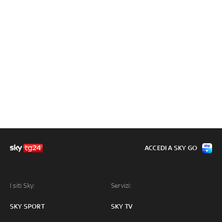
ACCEDI A SKY GO
I siti Sky:
Servizi:
SKY SPORT
SKY TV