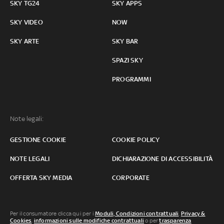
SKY TG24
SKY APPS
SKY VIDEO
NOW
SKY ARTE
SKY BAR
SPAZI SKY
PROGRAMMI
Note legali:
GESTIONE COOKIE
COOKIE POLICY
NOTE LEGALI
DICHIARAZIONE DI ACCESSIBILITÀ
OFFERTA SKY MEDIA
CORPORATE
Per il consumatore clicca qui per i
Moduli, Condizioni contrattuali
,
Privacy &
Cookies
,
informazioni sulle modifiche contrattuali
o per
trasparenza