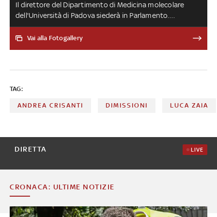
Il direttore del Dipartimento di Medicina molecolare
dell'Università di Padova siederà in Parlamento.
L'epidemiologo, candidato con il centrosinistra nel
collegio uninominale del Senato in Salento, è stato
Vai alla Fotogallery
superato dal leghista Roberto Marti
TAG:
ANDREA CRISANTI
DIMISSIONI
LUCA ZAIA
DIRETTA
LIVE
CRONACA: ULTIME NOTIZIE