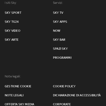
I siti Sky:
Servizi:
SKY SPORT
SKY TV
SKY TG24
SKY APPS
SKY VIDEO
NOW
SKY ARTE
SKY BAR
SPAZI SKY
PROGRAMMI
Note legali:
GESTIONE COOKIE
COOKIE POLICY
NOTE LEGALI
DICHIARAZIONE DI ACCESSIBILITÀ
OFFERTA SKY MEDIA
CORPORATE