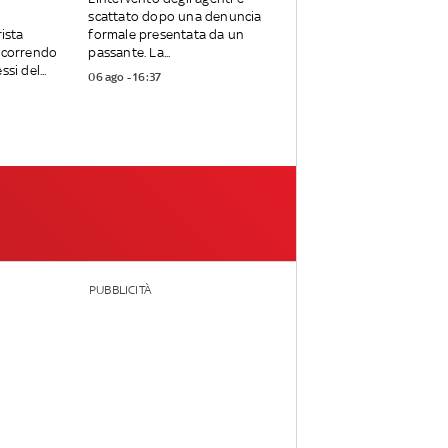
scattato dopo una denuncia
rista
formale presentata da un
ercorrendo
passante. La...
si del...
06 ago - 16:37
PUBBLICITÀ