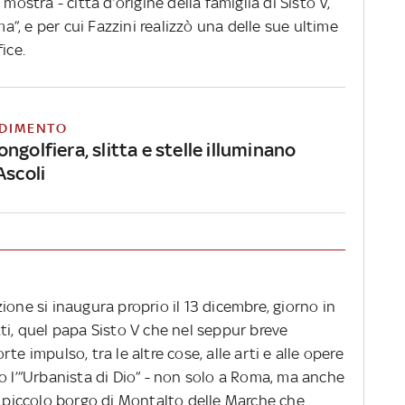
mostra - città d’origine della famiglia di Sisto V,
ma”, e per cui Fazzini realizzò una delle sue ultime
ice.
DIMENTO
ngolfiera, slitta e stelle illuminano
Ascoli
ione si inaugura proprio il 13 dicembre, giorno in
ti, quel papa Sisto V che nel seppur breve
te impulso, tra le altre cose, alle arti e alle opere
o l’”Urbanista di Dio” - non solo a Roma, ma anche
l piccolo borgo di Montalto delle Marche che