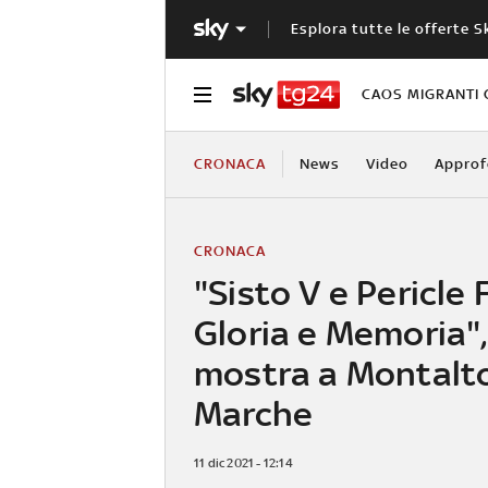
Esplora tutte le offerte S
CAOS MIGRANTI 
CRONACA
News
Video
Approf
CRONACA
"Sisto V e Pericle 
Gloria e Memoria",
mostra a Montalto
Marche
11 dic 2021 - 12:14