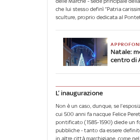
delle Marche - sede principale della 
che lui stesso definì “Patria carissi
sculture, proprio dedicata al Pontef
APPROFON
Natale: mo
centro di 
L’ inaugurazione
Non è un caso, dunque, se l’esposiz
cui 500 anni fa nacque Felice Peret
pontificato (1585-1590) diede un for
pubbliche - tanto da essere definit
in altre città marchigiane, come ne