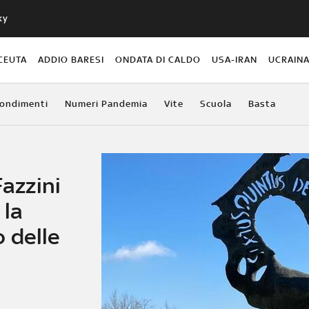
ky
CEUTA
ADDIO BARESI
ONDATA DI CALDO
USA-IRAN
UCRAIN
ondimenti
Numeri Pandemia
Vite
Scuola
Basta
Fazzini
 la
 delle