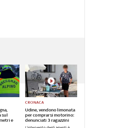
CRONACA
gna,
Udine, vendono limonata
 sul
per comprarsi motorino:
metri e
denunciati 3 ragazzini
L’intervento degli agenti è