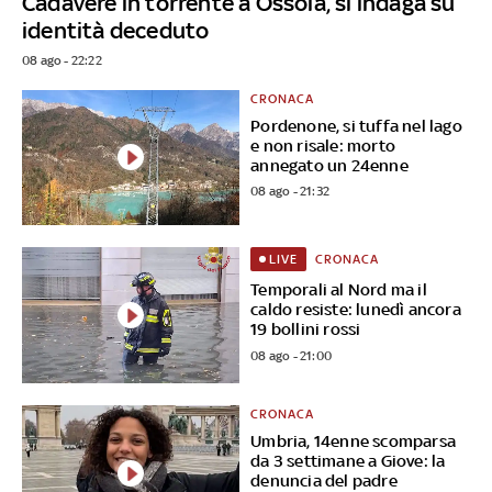
Cadavere in torrente a Ossola, si indaga su
identità deceduto
08 ago - 22:22
CRONACA
Pordenone, si tuffa nel lago
e non risale: morto
annegato un 24enne
08 ago - 21:32
CRONACA
LIVE
Temporali al Nord ma il
caldo resiste: lunedì ancora
19 bollini rossi
08 ago - 21:00
CRONACA
Umbria, 14enne scomparsa
da 3 settimane a Giove: la
denuncia del padre