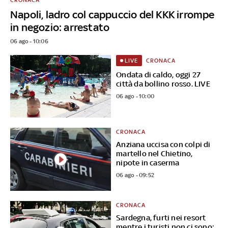
Napoli, ladro col cappuccio del KKK irrompe
in negozio: arrestato
06 ago - 10:06
CRONACA
LIVE
Ondata di caldo, oggi 27
città da bollino rosso. LIVE
06 ago - 10:00
CRONACA
Anziana uccisa con colpi di
martello nel Chietino,
nipote in caserma
06 ago - 09:52
CRONACA
Sardegna, furti nei resort
mentre i turisti non ci sono: