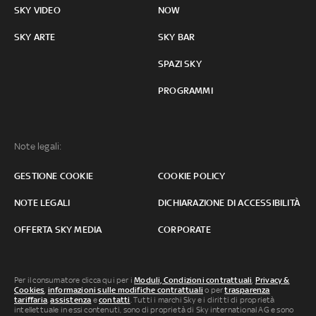
SKY VIDEO
NOW
SKY ARTE
SKY BAR
SPAZI SKY
PROGRAMMI
Note legali:
GESTIONE COOKIE
COOKIE POLICY
NOTE LEGALI
DICHIARAZIONE DI ACCESSIBILITÀ
OFFERTA SKY MEDIA
CORPORATE
Per il consumatore clicca qui per i
Moduli, Condizioni contrattuali
,
Privacy &
Cookies
,
informazioni sulle modifiche contrattuali
o per
trasparenza
tariffaria
,
assistenza
e
contatti
. Tutti i marchi Sky e i diritti di proprietà
intellettuale in essi contenuti, sono di proprietà di Sky international AG e sono