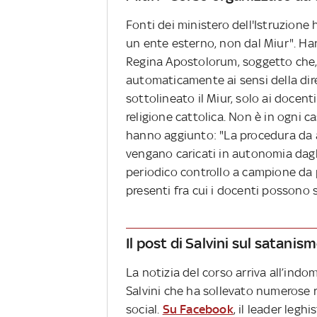
Fonti dei ministero dell'Istruzione
un ente esterno, non dal Miur". Han
Regina Apostolorum, soggetto che, 
automaticamente ai sensi della dire
sottolineato il Miur, solo ai docenti
religione cattolica. Non è in ogni c
hanno aggiunto: "La procedura da ann
vengano caricati in autonomia dagli
periodico controllo a campione da p
presenti fra cui i docenti possono s
Il post di Salvini sul satanis
La notizia del corso arriva all’indo
Salvini che ha sollevato numerose re
social.
Su Facebook
, il leader leghi