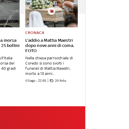
CRONACA
lla morsa
L’addio a Mattia Maestri
 25 bollini
dopo nove anni di coma.
FOTO
l'Italia
Nella chiesa parrocchiale di
orsa del
Coredo si sono svolti i
 40 gradi
funerali di Mattia Maestri,
morto a 13 anni...
03 ago - 22:55
20 foto