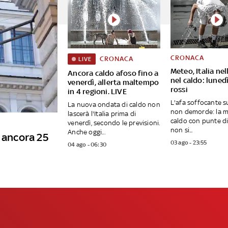
CRONACA
CRONACA
LIVE
Meteo, Italia ne
Ancora caldo afoso fino a
nel caldo: lunedì
venerdì, allerta maltempo
rossi
in 4 regioni. LIVE
L'afa soffocante sul
La nuova ondata di caldo non
non demorde: la m
lascerà l'Italia prima di
caldo con punte di
venerdì, secondo le previsioni.
non si...
Anche oggi...
i ancora 25
03 ago - 23:55
04 ago - 06:30