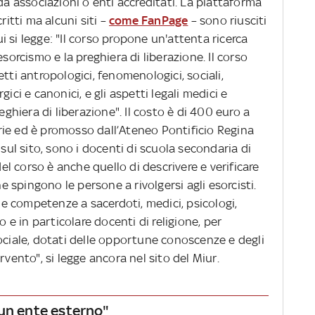
da associazioni o enti accreditati. La piattaforma
ritti ma alcuni siti –
come FanPage
– sono riusciti
cui si legge: "Il corso propone un'attenta ricerca
esorcismo e la preghiera di liberazione. Il corso
tti antropologici, fenomenologici, sociali,
urgici e canonici, e gli aspetti legali medici e
eghiera di liberazione". Il costo è di 400 euro a
ie ed è promosso dall’Ateneo Pontificio Regina
 sul sito, sono i docenti di scuola secondaria di
 corso è anche quello di descrivere e verificare
he spingono le persone a rivolgersi agli esorcisti.
rie competenze a sacerdoti, medici, psicologi,
o e in particolare docenti di religione, per
ociale, dotati delle opportune conoscenze e degli
rvento", si legge ancora nel sito del Miur.
 un ente esterno"