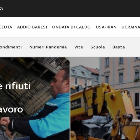
ky
CEUTA
ADDIO BARESI
ONDATA DI CALDO
USA-IRAN
UCRAIN
ondimenti
Numeri Pandemia
Vite
Scuola
Basta
 rifiuti
avoro