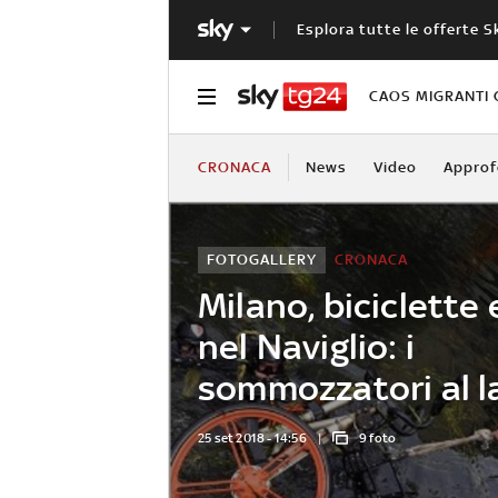
Esplora tutte le offerte S
CAOS MIGRANTI 
CRONACA
News
Video
Approf
FOTOGALLERY
CRONACA
Milano, biciclette e
nel Naviglio: i
sommozzatori al l
25 set 2018 - 14:56
9 foto