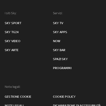
I siti Sky:
Servizi:
SKY SPORT
SKY TV
SKY TG24
SKY APPS
SKY VIDEO
NOW
SKY ARTE
SKY BAR
SPAZI SKY
PROGRAMMI
Note legali:
GESTIONE COOKIE
COOKIE POLICY
NOTE LEGALI
DICHIARAZIONE DI ACCESSIBILITÀ