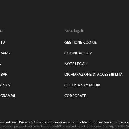
izi:
Note legali:
 TV
GESTIONE COOKIE
 APPS
COOKIE POLICY
W
NOTE LEGALI
 BAR
DICHIARAZIONE DI ACCESSIBILITÀ
ZI SKY
OFFERTA SKY MEDIA
GRAMMI
CORPORATE
contrattuali
,
Privacy & Cookies
,
informazioni sulle modifiche contrattuali
o per
traspa
uti, sono di proprietà di Sky international AG e sono utilizzati su licenza. Copyright 2026 Sky