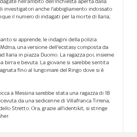
dagate nell'ambito dell'inchiesta aperta dalla
li investigatori anche l'abbigliamento indossato
nque il numero di indagati per la morte di Ilaria;
anto si apprende, le indagini della polizia
i Mdma, una versione dell'ecstasy composta da
a ad Ilaria in piazza Duomo. La ragazza poi, insieme
na birra e bevuta. La giovane si sarebbe sentita
gnata fino al lungomare del Ringo dove si è
ticca a Messina sarebbe stata una ragazza di 18
icevuta da una sedicenne di Villafranca Tirrena,
llo Stretto. Ora, grazie all'identikit, si stringe
sher.