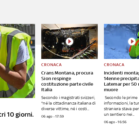
CRONACA
CRONACA
Crans Montana, procura
Incidenti monta
Sion respinge
14enne precipita
costituzione parte civile
Latemar per 50 
Italia
muore
Secondo i magistrati svizzeri,
Secondo le prime
"né la cittadinanza italiana di
informazioni, la tu
diverse vittime, né i costi...
straniera stava p
ri 10 giorni.
un sentiero nei...
06 ago - 17:59
06 ago - 16:56