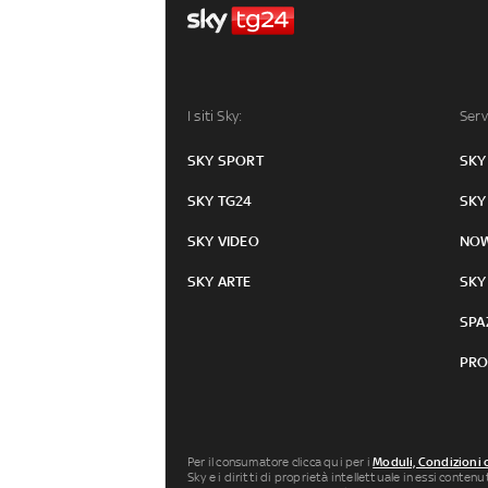
I siti Sky:
Serv
SKY SPORT
SKY
SKY TG24
SKY
SKY VIDEO
NO
SKY ARTE
SKY
SPA
PRO
Per il consumatore clicca qui per i
Moduli, Condizioni 
Sky e i diritti di proprietà intellettuale in essi conten