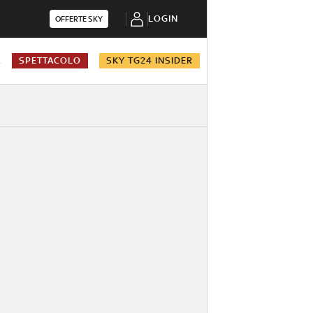
LOGIN
OFFERTE SKY
A
SPETTACOLO
SKY TG24 INSIDER