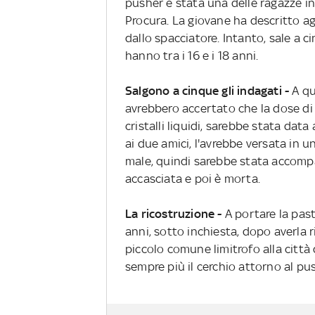
pusher è stata una delle ragazze in
Procura. La giovane ha descritto ag
dallo spacciatore. Intanto, sale a ci
hanno tra i 16 e i 18 anni.
Salgono a cinque gli indagati -
A qu
avrebbero accertato che la dose d
cristalli liquidi, sarebbe stata dat
ai due amici, l'avrebbe versata in u
male, quindi sarebbe stata accompa
accasciata e poi è morta.
La ricostruzione -
A portare la pas
anni, sotto inchiesta, dopo averla r
piccolo comune limitrofo alla città de
sempre più il cerchio attorno al pu