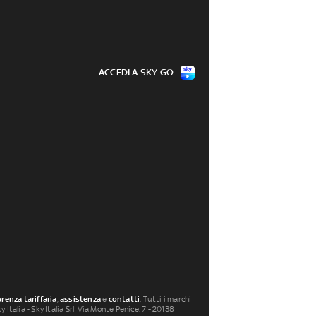
ACCEDI A SKY GO
renza tariffaria
,
assistenza
e
contatti
. Tutti i marchi
 Italia - Sky Italia Srl Via Monte Penice, 7 - 20138