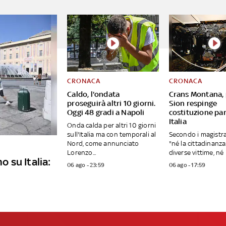
CRONACA
CRONACA
Caldo, l'ondata
Crans Montana,
proseguirà altri 10 giorni.
Sion respinge
Oggi 48 gradi a Napoli
costituzione par
Italia
Onda calda per altri 10 giorni
sull'Italia ma con temporali al
Secondo i magistrat
Nord, come annunciato
"né la cittadinanza 
Lorenzo...
diverse vittime, né i 
o su Italia:
06 ago - 23:59
06 ago - 17:59