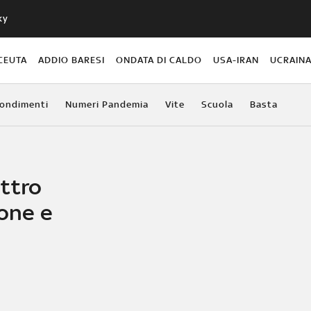
ky
CEUTA
ADDIO BARESI
ONDATA DI CALDO
USA-IRAN
UCRAIN
ondimenti
Numeri Pandemia
Vite
Scuola
Basta
ttro
ione e