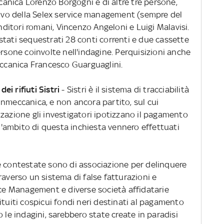
ccanica Lorenzo Borgogni e di altre tre persone,
ativo della Selex service management (sempre del
itori romani, Vincenzo Angeloni e Luigi Malavisi.
tati sequestrati 28 conti correnti e due cassette
ersone coinvolte nell'indagine. Perquisizioni anche
eccanica Francesco Guarguaglini.
dei rifiuti Sistri
- Sistri è il sistema di tracciabilità
 Finmeccanica, e non ancora partito, sul cui
zazione gli investigatori ipotizzano il pagamento
ll'ambito di questa inchiesta vennero effettuati
e contestate sono di associazione per delinquere
raverso un sistema di false fatturazioni e
ice Management e diverse società affidatarie
ituiti cospicui fondi neri destinati al pagamento
 le indagini, sarebbero state create in paradisi