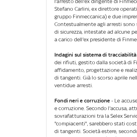
l'arresto dell'ex dirigente di Finme
Stefano Carlini, ex direttore oper
gruppo Finmeccanica) e due imprend
Contestualmente agli arresti sono s
di sicurezza, intestate ad alcune p
a carico dell'ex presidente di Finm
Indagini sul sistema di tracciabilità 
dei rifiuti, gestito dalla società di
affidamento, progettazione e realiz
di tangenti. Già lo scorso aprile ne
ventidue arresti.
Fondi neri e corruzione
- Le accus
e corruzione. Secondo l'accusa, att
sovrafatturazioni tra la Selex Serv
"compiacenti", sarebbero stati cost
di tangenti. Società estere, secondo