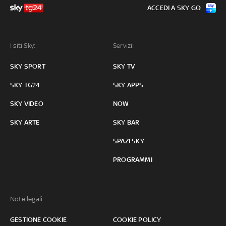
ACCEDI A SKY GO
I siti Sky:
Servizi:
SKY SPORT
SKY TV
SKY TG24
SKY APPS
SKY VIDEO
NOW
SKY ARTE
SKY BAR
SPAZI SKY
PROGRAMMI
Note legali:
GESTIONE COOKIE
COOKIE POLICY