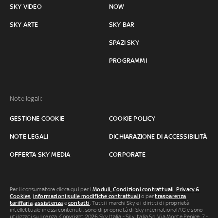
SKY VIDEO
NOW
SKY ARTE
SKY BAR
SPAZI SKY
PROGRAMMI
Note legali:
GESTIONE COOKIE
COOKIE POLICY
NOTE LEGALI
DICHIARAZIONE DI ACCESSIBILITÀ
OFFERTA SKY MEDIA
CORPORATE
Per il consumatore clicca qui per i
Moduli, Condizioni contrattuali
,
Privacy &
Cookies
,
informazioni sulle modifiche contrattuali
o per
trasparenza
tariffaria
,
assistenza
e
contatti
. Tutti i marchi Sky e i diritti di proprietà
intellettuale in essi contenuti, sono di proprietà di Sky international AG e sono
utilizzati su licenza. Copyright 2026 Sky Italia - Sky Italia Srl Via Monte Penice, 7 -