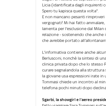
Licia (idantificata dagli inquirenti
Spero tu kapisca questa volta".
E non mancano pesanti rimproveri all
vergognati! Mi hai fatto ammalare, p
lamenta per l'esclusione dal Milan 
relazione - sostenendo che anche il
che avrebbe portato all'allontanam
L'informativa contiene anche alcuni 
Berlusconi, nonchè la sintesi di un
clinica privata dopo che lo stesso 
curare segnalandola alla struttura 
la giovane usa espressioni irate in
Tommasi chiede un incontro al mini
telefona pochi minuti dopo declinan
Sgarbi, la showgirl e l'aereo presid
fatto viaggiare Sara Tommasi sull'a