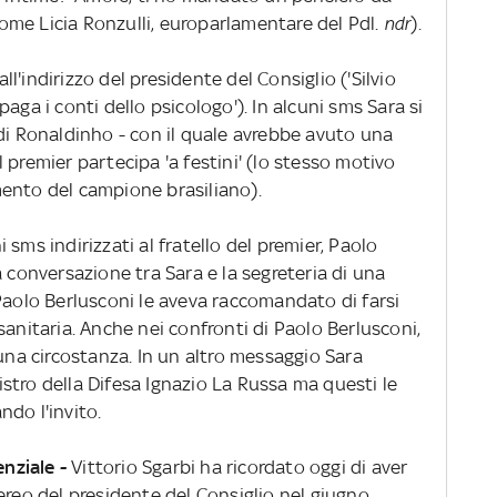
 come Licia Ronzulli, europarlamentare del Pdl.
ndr
).
'indirizzo del presidente del Consiglio ('Silvio
aga i conti dello psicologo'). In alcuni sms Sara si
di Ronaldinho - con il quale avrebbe avuto una
 premier partecipa 'a festini' (lo stesso motivo
ento del campione brasiliano).
sms indirizzati al fratello del premier, Paolo
a conversazione tra Sara e la segreteria di una
Paolo Berlusconi le aveva raccomandato di farsi
sanitaria. Anche nei confronti di Paolo Berlusconi,
 una circostanza. In un altro messaggio Sara
stro della Difesa Ignazio La Russa ma questi le
do l'invito.
enziale -
Vittorio Sgarbi ha ricordato oggi di aver
ereo del presidente del Consiglio nel giugno