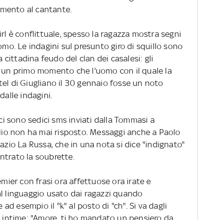
rimento al cantante.
irl è conflittuale, spesso la ragazza mostra segni
omo. Le indagini sul presunto giro di squillo sono
a cittadina feudo del clan dei casalesi: gli
n un primo momento che l'uomo con il quale la
tel di Giugliano il 30 gennaio fosse un noto
dalle indagini.
ci sono sedici sms inviati dalla Tommasi a
glio non ha mai risposto. Messaggi anche a Paolo
nazio La Russa, che in una nota si dice "indignato"
ntrato la soubrette.
emier con frasi ora affettuose ora irate e
al linguaggio usato dai ragazzi quando
d esempio il "k" al posto di "ch". Si va dagli
ù intime: "Amore, ti ho mandato un pensiero da