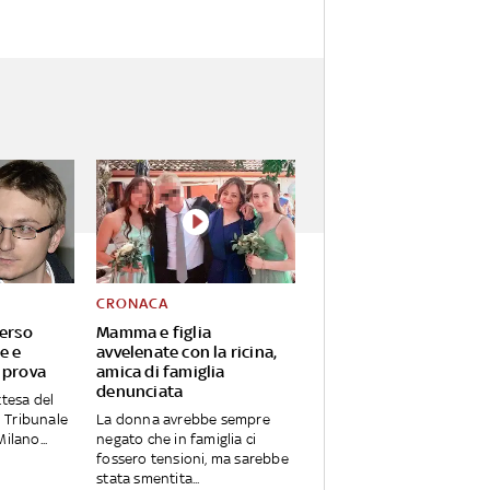
CRONACA
verso
Mamma e figlia
e e
avvelenate con la ricina,
 prova
amica di famiglia
denunciata
ttesa del
 Tribunale
La donna avrebbe sempre
ilano...
negato che in famiglia ci
fossero tensioni, ma sarebbe
stata smentita...