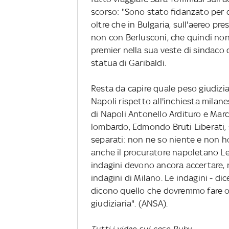
scorso: "Sono stato fidanzato per q
oltre che in Bulgaria, sull'aereo pr
non con Berlusconi, che quindi non
premier nella sua veste di sindaco d
statua di Garibaldi.
Resta da capire quale peso giudiziar
Napoli rispetto all'inchiesta milane
di Napoli Antonello Ardituro e Marc
lombardo, Edmondo Bruti Liberati, s
separati: non ne so niente e non ho
anche il procuratore napoletano Le
indagini devono ancora accertare, n
indagini di Milano. Le indagini - di
dicono quello che dovremmo fare o
giudiziaria". (ANSA).
Tutti i video sul caso Ruby