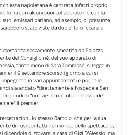
inchiesta napoletana è centrata infatti proprio
aiello ha con alcuni suoi collaboratori e con la
i suoi emissari parlano, ad esempio, di presunte
sarebbero state viste da due di loro recarsi a
ircostanza seccamente smentita da Palazzo
ente del Consiglio né‚ del suo apparato di
chessia, tanto meno di Sara Tommasi", si legge in
emier il 9 settembre scorso (giorno a cui si
to impegnato in vari appuntamenti e poi, "alle
uindi sia andato "direttamente all'ospedale San
 di quindi di "notizie incontrollate e assurde"
famare" il premier.
tercettazioni, lo stesso Bartolo, che per la sua
ente diffusi contatti nel mondo dello spettacolo,
dicendole di trovarsi a casa di Gigi D'Alessio: ma