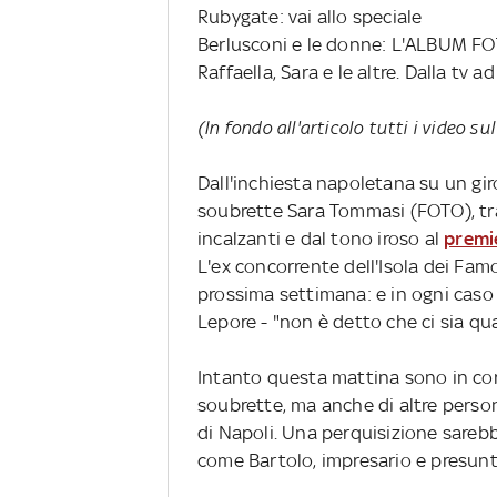
Rubygate: vai allo speciale
Berlusconi e le donne: L'ALBUM 
Raffaella, Sara e le altre. Dalla tv a
(In fondo all'articolo tutti i video s
Dall'inchiesta napoletana su un gi
soubrette Sara Tommasi (FOTO), tra
incalzanti e dal tono iroso al
premie
L'ex concorrente dell'Isola dei Fa
prossima settimana: e in ogni caso
Lepore - "non è detto che ci sia qua
Intanto questa mattina sono in cor
soubrette, ma anche di altre person
di Napoli. Una perquisizione sarebb
come Bartolo, impresario e presunto