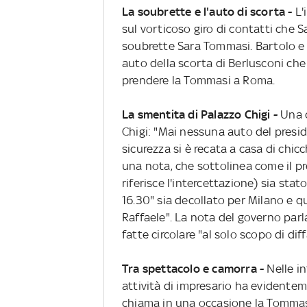
La soubrette e l'auto di scorta -
L'
sul vorticoso giro di contatti che S
soubrette Sara Tommasi. Bartolo e 
auto della scorta di Berlusconi che 
prendere la Tommasi a Roma.
La smentita di Palazzo Chigi -
Una c
Chigi: "Mai nessuna auto del presid
sicurezza si è recata a casa di chic
una nota, che sottolinea come il pr
riferisce l'intercettazione) sia sta
16.30" sia decollato per Milano e q
Raffaele". La nota del governo parla
fatte circolare "al solo scopo di dif
Tra spettacolo e camorra -
Nelle in
attività di impresario ha evidentem
chiama in una occasione la Tommasi 