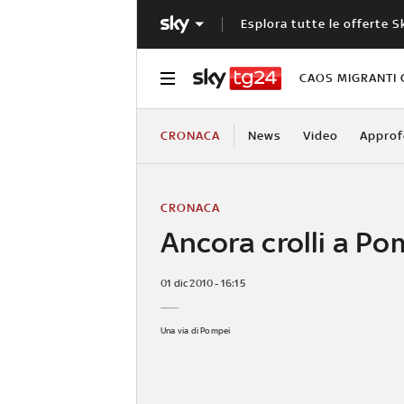
Esplora tutte le offerte S
CAOS MIGRANTI 
CRONACA
News
Video
Approf
CRONACA
Ancora crolli a Po
01 dic 2010 - 16:15
Una via di Pompei