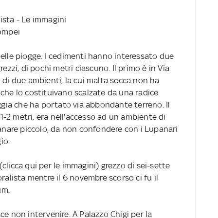
ista - Le immagini
Pompei
delle piogge. I cedimenti hanno interessato due
ezzi, di pochi metri ciascuno. Il primo è in Via
 di due ambienti, la cui malta secca non ha
 che lo costituivano scalzate da una radice
oggia che ha portato via abbondante terreno. Il
-2 metri, era nell'accesso ad un ambiente di
panare piccolo, da non confondere con i Lupanari
io.
o (clicca qui per le immagini) grezzo di sei-sette
ralista mentre il 6 novembre scorso ci fu il
um.
ce non intervenire. A Palazzo Chigi per la