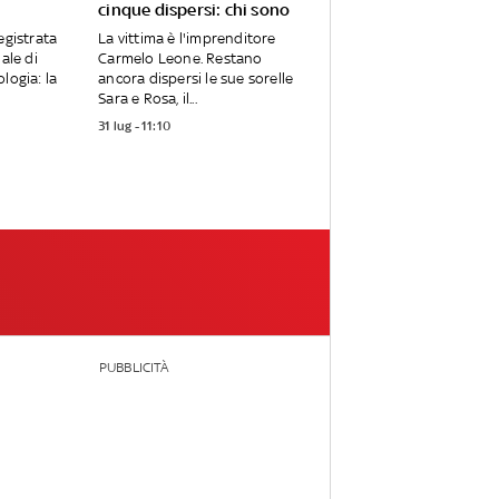
cinque dispersi: chi sono
egistrata
La vittima è l'imprenditore
ale di
Carmelo Leone. Restano
logia: la
ancora dispersi le sue sorelle
Sara e Rosa, il...
31 lug - 11:10
PUBBLICITÀ