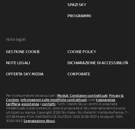
SPAZI SKY
PROGRAMMI
Note legali:
GESTIONE COOKIE
COOKIE POLICY
NOTE LEGALI
DICHIARAZIONE DI ACCESSIBILITÀ
OFFERTA SKY MEDIA
CORPORATE
Per il consumatore clicca qui per i
Moduli, Condizioni contrattuali
,
Privacy &
Cookies
,
informazioni sulle modifiche contrattuali
o per
trasparenza
tariffaria
,
assistenza
e
contatti
. Tutti i marchi Sky e i diritti di proprietà
intellettuale in essi contenuti, sono di proprietà di Sky international AG e sono
utilizzati su licenza. Copyright 2026 Sky Italia - Sky Italia Srl Via Monte Penice, 7 -
20138 Milano P.IVA 04619241005. SkyTG24: ISSN 3035-1537 e SkySport: ISSN
3035-1545.
Segnalazione Abusi