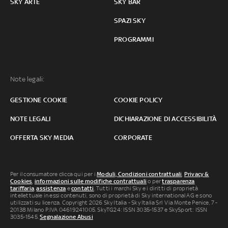
SKY ARTE
SKY BAR
SPAZI SKY
PROGRAMMI
Note legali:
GESTIONE COOKIE
COOKIE POLICY
NOTE LEGALI
DICHIARAZIONE DI ACCESSIBILITÀ
OFFERTA SKY MEDIA
CORPORATE
Per il consumatore clicca qui per i
Moduli, Condizioni contrattuali
,
Privacy &
Cookies
,
informazioni sulle modifiche contrattuali
o per
trasparenza
tariffaria
,
assistenza
e
contatti
. Tutti i marchi Sky e i diritti di proprietà
intellettuale in essi contenuti, sono di proprietà di Sky international AG e sono
utilizzati su licenza. Copyright 2026 Sky Italia - Sky Italia Srl Via Monte Penice, 7 -
20138 Milano P.IVA 04619241005. SkyTG24: ISSN 3035-1537 e SkySport: ISSN
3035-1545.
Segnalazione Abusi