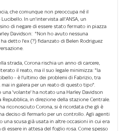
uncia, che comunque non preoccupa né il
Lucibello. In un'intervista all'ANSA, un
sino di negare di essere stato fermato in piazza
Harley Davidson: "Non ho avuto nessuna
 ha detto l'ex (?) fidanzato di Belen Rodriguez
versazione.
ella strada, Corona rischia un anno di carcere,
terato il reato, ma il suo legale minimizza: "la
ello - è l'ultimo dei problemi di Fabrizio, tra
à mai in galera per un reato di questo tipo".
do una 'volante' ha notato una Harley Davidson
a Repubblica, in direzione della stazione Centrale.
ha riconosciuto Corona, si è ricordata che gli è
a deciso di fermarlo per un controllo. Agli agenti
ato una scusa già usata in altre occasioni in cui era
di essere in attesa del foglio rosa. Come spesso