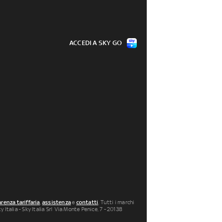
ACCEDI A SKY GO
renza tariffaria
,
assistenza
e
contatti
. Tutti i marchi
 Italia - Sky Italia Srl Via Monte Penice, 7 - 20138