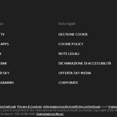
izi:
Note legali:
 TV
GESTIONE COOKIE
 APPS
COOKIE POLICY
W
NOTE LEGALI
 BAR
DICHIARAZIONE DI ACCESSIBILITÀ
ZI SKY
OFFERTA SKY MEDIA
GRAMMI
CORPORATE
contrattuali
,
Privacy & Cookies
,
informazioni sulle modifiche contrattuali
o per
traspa
uti, sono di proprietà di Sky international AG e sono utilizzati su licenza. Copyright 2026 Sky
 SkySport: ISSN 3035-1545.
Segnalazione Abusi