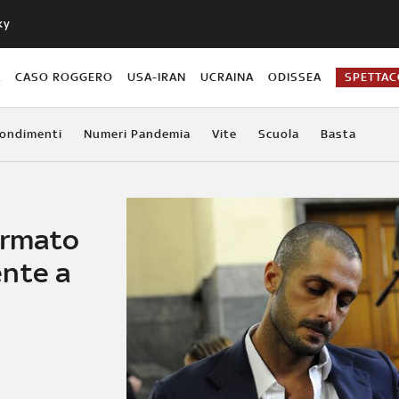
ky
A
CASO ROGGERO
USA-IRAN
UCRAINA
ODISSEA
SPETTA
ondimenti
Numeri Pandemia
Vite
Scuola
Basta
ermato
ente a