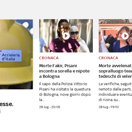
CRONACA
CRONACA
Morte Fakir, Pisani
Morte avvelenate
incontra sorella e nipote
sopralluogo tea
a Bologna
tedeschi di vele
Il capo della Polizia Vittorio
Le verifiche, segui
Pisani ha visitato la questura
remoto dalle parti
di Bologna, nove giorni dopo
individuare eventu
la...
di ricina su...
esse.
28 lug - 20:05
28 lug - 19:10
i