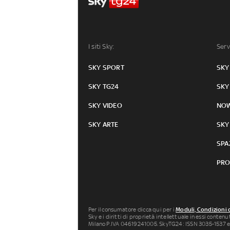
I siti Sky:
Serv
SKY SPORT
SKY
SKY TG24
SKY
SKY VIDEO
NO
SKY ARTE
SKY
SPA
PRO
Per il consumatore clicca qui per i
Moduli, Condizioni 
Sky e i diritti di proprietà intellettuale in essi conten
Milano P.IVA 04619241005. SkyTG24: ISSN 3035-1537 e