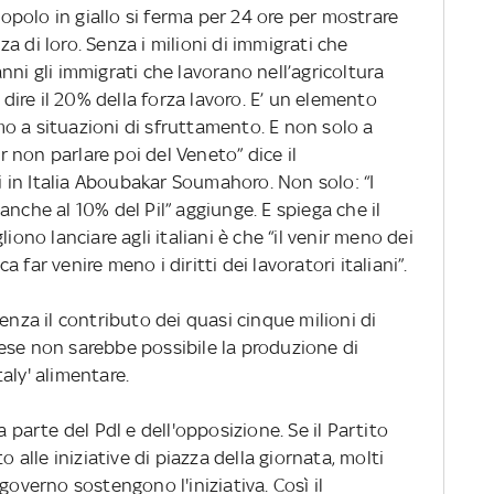
 popolo in giallo si ferma per 24 ore per mostrare
a di loro. Senza i milioni di immigrati che
i anni gli immigrati che lavorano nell’agricoltura
 dire il 20% della forza lavoro. E’ un elemento
o a situazioni di sfruttamento. E non solo a
non parlare poi del Veneto” dice il
in Italia Aboubakar Soumahoro. Non solo: “I
anche al 10% del Pil” aggiunge. E spiega che il
iono lanciare agli italiani è che “il venir meno dei
ca far venire meno i diritti dei lavoratori italiani”.
enza il contributo dei quasi cinque milioni di
ese non sarebbe possibile la produzione di
aly' alimentare.
a parte del Pdl e dell'opposizione. Se il Partito
lle iniziative di piazza della giornata, molti
governo sostengono l'iniziativa. Così il