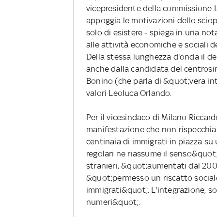
vicepresidente della commissione L
appoggia le motivazioni dello scio
solo di esistere - spiega in una nota
alle attività economiche e sociali
Della stessa lunghezza d'onda il d
anche dalla candidata del centrosi
Bonino (che parla di &quot;vera int
valori Leoluca Orlando.
Per il vicesindaco di Milano Riccard
manifestazione che non rispecchia 
centinaia di immigrati in piazza s
regolari ne riassume il senso&quot;. 
stranieri, &quot;aumentati dal 2
&quot;permesso un riscatto sociale 
immigrati&quot;. L'integrazione, sot
numeri&quot;.