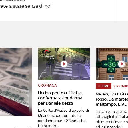
ovate a stare senza di noi
CRONACA
CRONA
LIVE
Ucciso per le cuffiette,
Meteo, 17 città c
confermata condanna
rosso. Da martedì
per Daniele Rezza
maltempo. LIVE
La Corte d'Assise d'appello di
La canicola che ha
Milano ha confermato la
attanagliato l'Italia
condanna per il 21enne che
ultime settimane 
l'11 ottobre...
ed ieri proprio il...