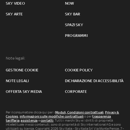
SKY VIDEO
NOW
SKY ARTE
SKY BAR
SPAZI SKY
PROGRAMMI
Note legali:
GESTIONE COOKIE
COOKIE POLICY
NOTE LEGALI
DICHIARAZIONE DI ACCESSIBILITÀ
OFFERTA SKY MEDIA
CORPORATE
Per il consumatore clicca qui per i
Moduli, Condizioni contrattuali
,
Privacy &
Cookies
,
informazioni sulle modifiche contrattuali
o per
trasparenza
tariffaria
,
assistenza
e
contatti
. Tutti i marchi Sky e i diritti di proprietà
intellettuale in essi contenuti, sono di proprietà di Sky international AG e sono
utilizzati su licenza. Copyright 2026 Sky Italia - Sky Italia Srl Via Monte Penice, 7 -