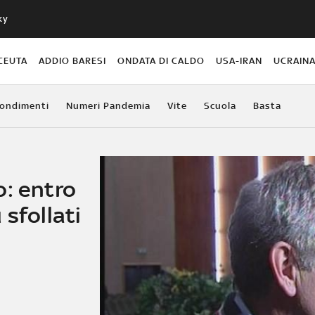
ky
CEUTA
ADDIO BARESI
ONDATA DI CALDO
USA-IRAN
UCRAIN
ondimenti
Numeri Pandemia
Vite
Scuola
Basta
o: entro
 sfollati