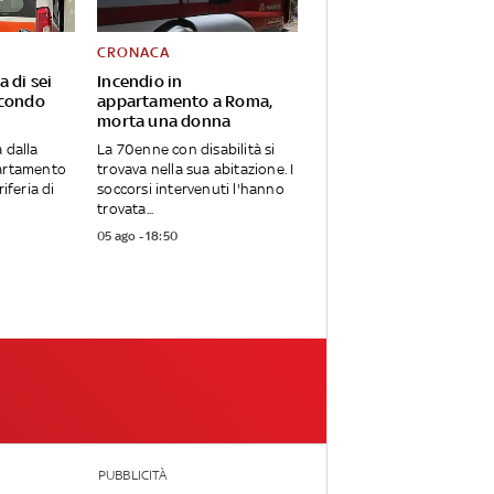
CRONACA
a di sei
Incendio in
econdo
appartamento a Roma,
morta una donna
 dalla
La 70enne con disabilità si
partamento
trovava nella sua abitazione. I
riferia di
soccorsi intervenuti l'hanno
trovata...
05 ago - 18:50
PUBBLICITÀ