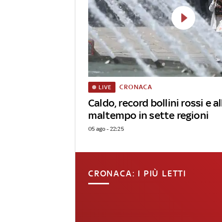
CRONACA
LIVE
Caldo, record bollini rossi e al
maltempo in sette regioni
05 ago - 22:25
CRONACA: I PIÙ LETTI