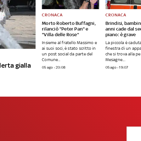
CRONACA
CRONACA
Morto Roberto Buffagni,
Brindisi, bambin
rilanciò "Peter Pan" e
anni cade dal s
"Villa delle Rose"
piano: è grave
Insieme al fratello Massimo e
La piccola è caduta
ai suoi soci, è stato scritto in
finestra di un ap
un post social da parte del
che si trova alla pe
Comune...
Mesagne....
lerta gialla
05 ago - 20:08
05 ago - 19:07