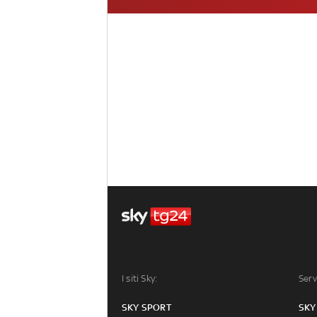
I siti Sky:
Serv
SKY SPORT
SKY