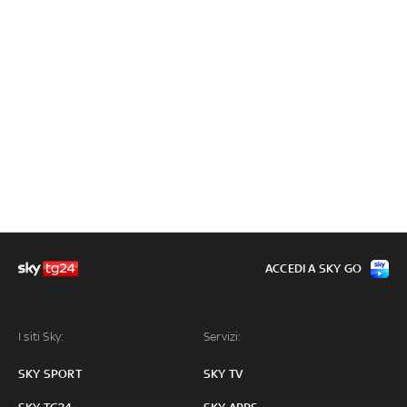
ACCEDI A SKY GO
I siti Sky:
Servizi:
SKY SPORT
SKY TV