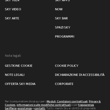
SKY TG24
SKY APPS
SKY VIDEO
NOW
SKY ARTE
SKY BAR
SPAZI SKY
PROGRAMMI
Note legali:
GESTIONE COOKIE
COOKIE POLICY
NOTE LEGALI
DICHIARAZIONE DI ACCESSIBILITÀ
OFFERTA SKY MEDIA
CORPORATE
Per il consumatore clicca qui per i
Moduli, Condizioni contrattuali
,
Privacy &
Cookies
,
informazioni sulle modifiche contrattuali
o per
trasparenza
tariffaria
,
assistenza
e
contatti
. Tutti i marchi Sky e i diritti di proprietà