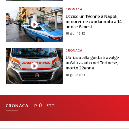
CRONACA
Uccise un 19enne a Napoli,
minorenne condannato a 14
anni e 8 mesi
18 giu - 18:12
CRONACA
Ubriaco alla guida travolge
un'altra auto nel Torinese,
morto 22enne
18 giu - 17:33
CRONACA: I PIÙ LETTI