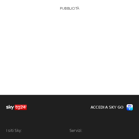
PUBBLICITÀ
ACCEDI A SKY GO
I siti Sky:
Servizi: