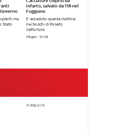
u
Cacciatore colpito da
ranti
infarto, salvato da 118 nel
 Governo
Foggiano
upplenti ma
E' accaduto questa mattina
o Stato
nei boschi di Roseto
Valfortore
08 gen - 12:09
PUBBLICITÀ