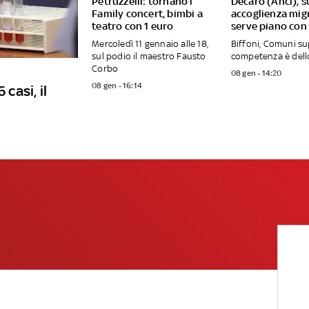
Petruzzelli: tornano i
Decaro (Anci), s
Family concert, bimbi a
accoglienza mig
teatro con 1 euro
serve piano con
Mercoledì 11 gennaio alle 18,
Biffoni, Comuni s
sul podio il maestro Fausto
competenza è dell
Corbo
08 gen - 14:20
08 gen - 16:14
 casi, il