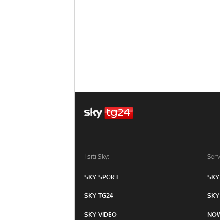
I siti Sky:
Serv
SKY SPORT
SKY
SKY TG24
SKY
SKY VIDEO
NO