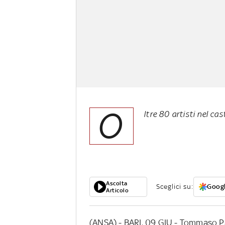
O
ltre 80 artisti nel cas
Ascolta
Sceglici su:
Googl
Articolo
(ANSA) - BARI, 09 GIU - Tommaso Pa