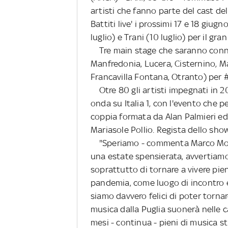
artisti che fanno parte del cast d
Battiti live' i prossimi 17 e 18 giugn
luglio) e Trani (10 luglio) per il gran
Tre main stage che saranno conness
Manfredonia, Lucera, Cisternino, M
Francavilla Fontana, Otranto) per 
Otre 80 gli artisti impegnati in 
onda su Italia 1, con l'evento che 
coppia formata da Alan Palmieri ed 
Mariasole Pollio. Regista dello show
"Speriamo - commenta Marco Montr
una estate spensierata, avvertiamo n
soprattutto di tornare a vivere pie
pandemia, come luogo di incontro e
siamo davvero felici di poter tornar
musica dalla Puglia suonerà nelle c
mesi - continua - pieni di musica s