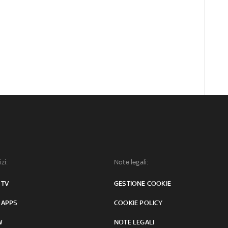
izi:
Note legali:
 TV
GESTIONE COOKIE
 APPS
COOKIE POLICY
W
NOTE LEGALI