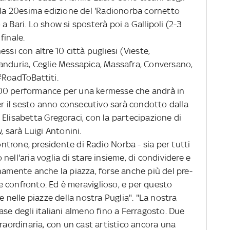
ella 20esima edizione del 'Radionorba cornetto
o a Bari. Lo show si sposterà poi a Gallipoli (2-3
 finale.
i con altre 10 città pugliesi (Vieste,
anduria, Ceglie Messapica, Massafra, Conversano,
#RoadToBattiti.
200 performance per una kermesse che andrà in
per il sesto anno consecutivo sarà condotto dalla
Elisabetta Gregoraci, con la partecipazione di
, sarà Luigi Antonini.
one, presidente di Radio Norba - sia per tutti
ell'aria voglia di stare insieme, di condividere e
namente anche la piazza, forse anche più del pre-
 confronto. Ed è meraviglioso, e per questo
e nelle piazze della nostra Puglia". "La nostra
ase degli italiani almeno fino a Ferragosto. Due
traordinaria, con un cast artistico ancora una