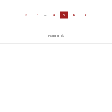
1
...
4
5
6
PUBBLICITÀ