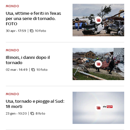
MONDO
Usa, vittime e feriti in Texas
per una serie di tornado.
FOTO
30 apr - 17:59
10 foto
MONDO
Illinois, i danni dopo il
tornado
02 mar - 14:49
10 foto
MONDO
Usa, tornado e piogge al Sud:
18 morti
23 gen - 10:20
8 foto