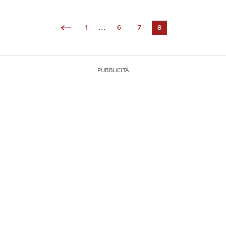
1
...
6
7
8
PUBBLICITÀ