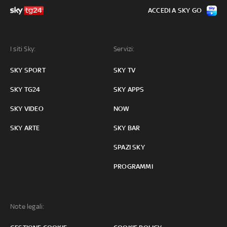
ACCEDI A SKY GO
I siti Sky:
Servizi:
SKY SPORT
SKY TV
SKY TG24
SKY APPS
SKY VIDEO
NOW
SKY ARTE
SKY BAR
SPAZI SKY
PROGRAMMI
Note legali: