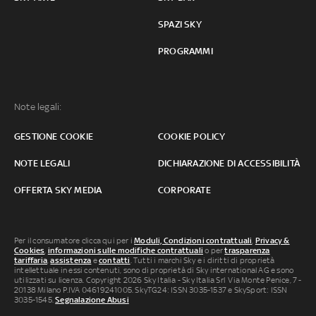
SPAZI SKY
PROGRAMMI
Note legali:
GESTIONE COOKIE
COOKIE POLICY
NOTE LEGALI
DICHIARAZIONE DI ACCESSIBILITÀ
OFFERTA SKY MEDIA
CORPORATE
Per il consumatore clicca qui per i
Moduli, Condizioni contrattuali
,
Privacy &
Cookies
,
informazioni sulle modifiche contrattuali
o per
trasparenza
tariffaria
,
assistenza
e
contatti
. Tutti i marchi Sky e i diritti di proprietà
intellettuale in essi contenuti, sono di proprietà di Sky international AG e sono
utilizzati su licenza. Copyright 2026 Sky Italia - Sky Italia Srl Via Monte Penice, 7 -
20138 Milano P.IVA 04619241005. SkyTG24: ISSN 3035-1537 e SkySport: ISSN
3035-1545.
Segnalazione Abusi