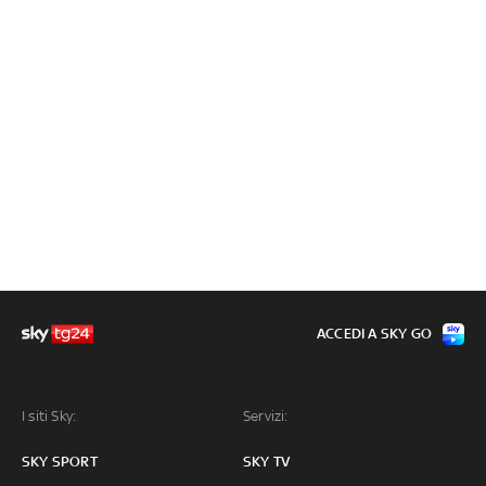
ACCEDI A SKY GO
I siti Sky:
Servizi:
SKY SPORT
SKY TV