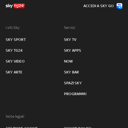
ACCEDI A SKY GO
I siti Sky:
Servizi:
SKY SPORT
SKY TV
SKY TG24
SKY APPS
SKY VIDEO
NOW
SKY ARTE
SKY BAR
SPAZI SKY
PROGRAMMI
Note legali: