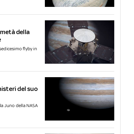
 metà della
e
sedicesimo flyby in
isteri del suo
nda Juno della NASA