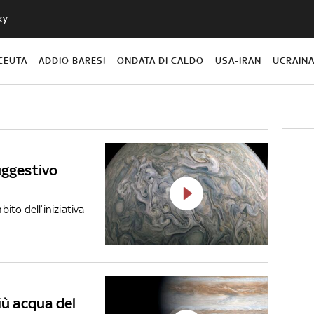
ky
CEUTA
ADDIO BARESI
ONDATA DI CALDO
USA-IRAN
UCRAIN
uggestivo
bito dell’iniziativa
iù acqua del