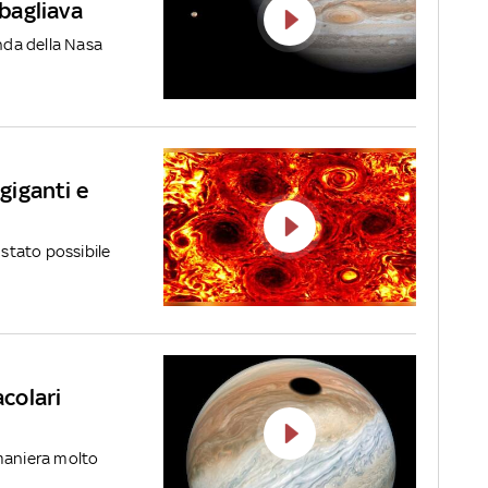
sbagliava
onda della Nasa
 giganti e
 stato possibile
acolari
 maniera molto
.