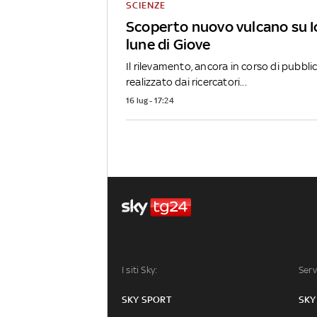
SCIENZE
Scoperto nuovo vulcano su Io
lune di Giove
Il rilevamento, ancora in corso di pubbli
realizzato dai ricercatori...
16 lug - 17:24
I siti Sky:
Serv
SKY SPORT
SKY