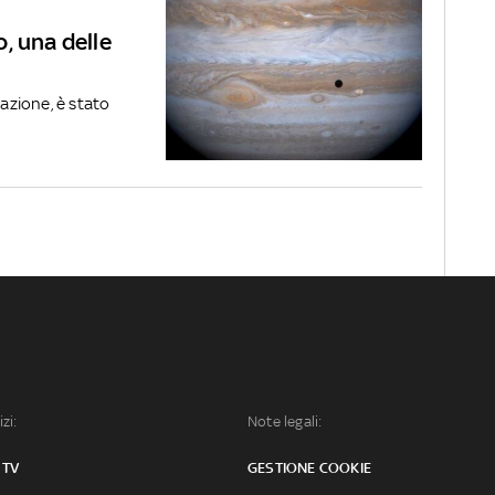
, una delle
cazione, è stato
izi:
Note legali:
 TV
GESTIONE COOKIE