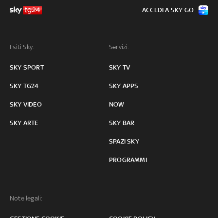
ACCEDI A SKY GO
I siti Sky:
Servizi:
SKY SPORT
SKY TV
SKY TG24
SKY APPS
SKY VIDEO
NOW
SKY ARTE
SKY BAR
SPAZI SKY
PROGRAMMI
Note legali: