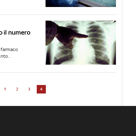
o il numero
o farmaco
nto...
1
2
3
4