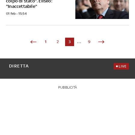
colpo di stato". Eliseo:
"Inaccettabile"
01 feb - 15:54
1
2
3
...
9
DIRETTA
LIVE
PUBBLICITÀ