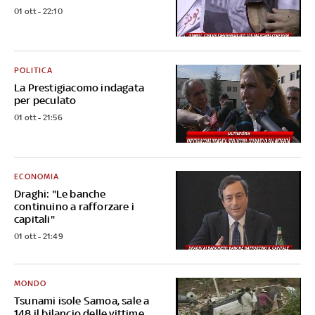
01 ott - 22:10
POLITICA
La Prestigiacomo indagata
per peculato
01 ott - 21:56
ECONOMIA
Draghi: "Le banche
continuino a rafforzare i
capitali"
01 ott - 21:49
MONDO
Tsunami isole Samoa, sale a
148 il bilancio delle vittime