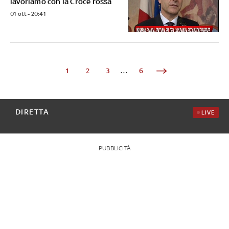
lavoriamo con la Croce rossa
01 ott - 20:41
1
2
3
...
6
DIRETTA
LIVE
PUBBLICITÀ