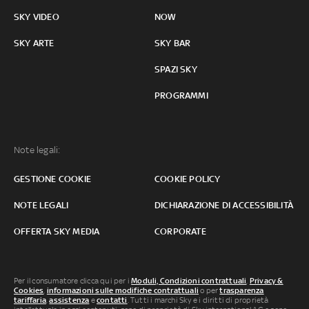
SKY VIDEO
NOW
SKY ARTE
SKY BAR
SPAZI SKY
PROGRAMMI
Note legali:
GESTIONE COOKIE
COOKIE POLICY
NOTE LEGALI
DICHIARAZIONE DI ACCESSIBILITÀ
OFFERTA SKY MEDIA
CORPORATE
Per il consumatore clicca qui per i
Moduli, Condizioni contrattuali
,
Privacy &
Cookies
,
informazioni sulle modifiche contrattuali
o per
trasparenza
tariffaria
,
assistenza
e
contatti
. Tutti i marchi Sky e i diritti di proprietà