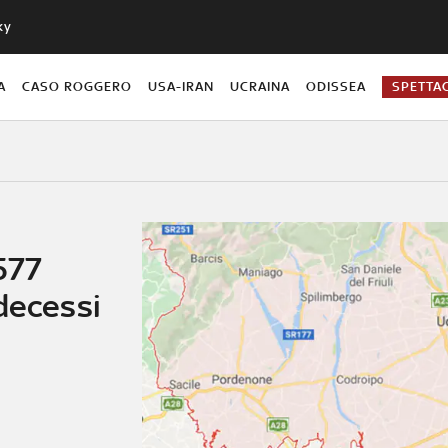
ky
A
CASO ROGGERO
USA-IRAN
UCRAINA
ODISSEA
SPETTA
577
decessi