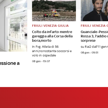
FRIULI VENEZIA GIULIA
FRIULI VENEZIA 
Colto da infarto mentre
Guanciale-Pessi
gareggia alla Corsa della
Rossa 3, l'addio 
bora,morto
sorprese
In Fvg. Atleta di 56
su Rai2 dall'11 gen
anni,nonostante soccorsi e
08 gen - 09:51
volo in ospedale
08 gen - 19:07
essione a