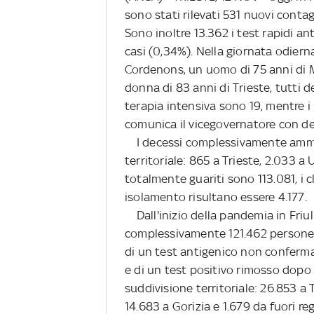
sono stati rilevati 531 nuovi contag
Sono inoltre 13.362 i test rapidi anti
casi (0,34%). Nella giornata odiern
Cordenons, un uomo di 75 anni di M
donna di 83 anni di Trieste, tutti 
terapia intensiva sono 19, mentre i p
comunica il vicegovernatore con del
I decessi complessivamente ammon
territoriale: 865 a Trieste, 2.033 a
totalmente guariti sono 113.081, i 
isolamento risultano essere 4.177.
Dall'inizio della pandemia in Friul
complessivamente 121.462 persone (i
di un test antigenico non conferma
e di un test positivo rimosso dopo 
suddivisione territoriale: 26.853 a
14.683 a Gorizia e 1.679 da fuori re