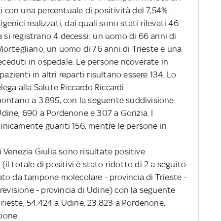
i con una percentuale di positività del 7,54%.
genici realizzati, dai quali sono stati rilevati 46
a si registrano 4 decessi: un uomo di 66 anni di
ortegliano, un uomo di 76 anni di Trieste e una
deceduti in ospedale. Le persone ricoverate in
azienti in altri reparti risultano essere 134. Lo
ega alla Salute Riccardo Riccardi.
tano a 3.895, con la seguente suddivisione
 Udine, 690 a Pordenone e 307 a Gorizia. I
clinicamente guariti 156, mentre le persone in
i Venezia Giulia sono risultate positive
l totale di positivi è stato ridotto di 2 a seguito
to da tampone molecolare - provincia di Trieste -
revisione - provincia di Udine) con la seguente
 Trieste, 54.424 a Udine, 23.823 a Pordenone,
gione.