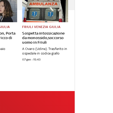
GIULIA
FRIULI VENEZIA GIULIA
on, Porta
Sospetta intossicazione
ricco di
da monossido,soccorso
uomo in Friuli
naio
A Ovaro (Udine). Trasferito in
ospedale in codice giallo
07 gen - 15:43