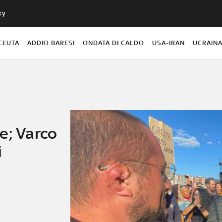
ky
CEUTA
ADDIO BARESI
ONDATA DI CALDO
USA-IRAN
UCRAIN
e; Varco
i