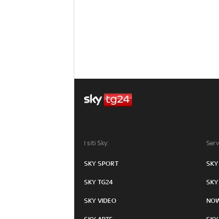
I siti Sky:
Serv
SKY SPORT
SKY
SKY TG24
SKY
SKY VIDEO
NO