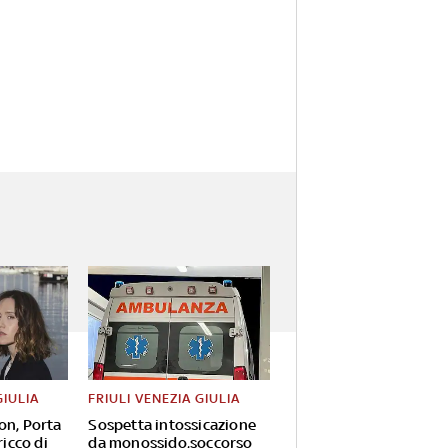
GIULIA
FRIULI VENEZIA GIULIA
on, Porta
Sospetta intossicazione
ricco di
da monossido,soccorso