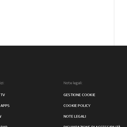
izi:
Note legali:
 TV
GESTIONE COOKIE
 APPS
COOKIE POLICY
W
NOTE LEGALI