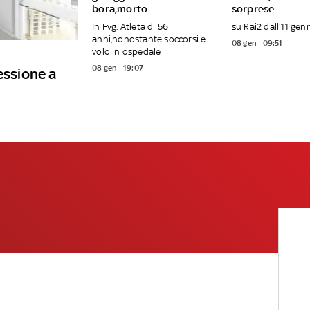
bora,morto
sorprese
In Fvg. Atleta di 56
su Rai2 dall'11 gen
anni,nonostante soccorsi e
08 gen - 09:51
volo in ospedale
08 gen - 19:07
essione a