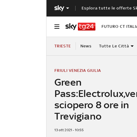
Esplora tutte le offerte S
FUTURO CT ITALI
TRIESTE
News
Tutte Le Città
FRIULI VENEZIA GIULIA
Green
Pass:Electrolux,ve
sciopero 8 ore in
Trevigiano
13 ott 2021 - 10:55