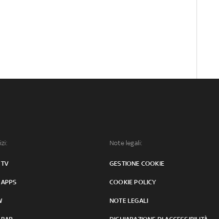
izi:
Note legali:
 TV
GESTIONE COOKIE
 APPS
COOKIE POLICY
W
NOTE LEGALI