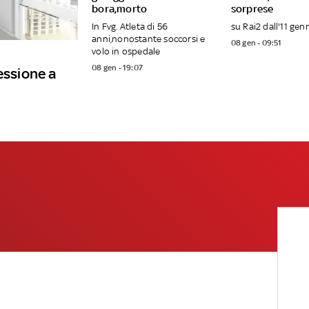
bora,morto
sorprese
In Fvg. Atleta di 56
su Rai2 dall'11 gen
anni,nonostante soccorsi e
08 gen - 09:51
volo in ospedale
08 gen - 19:07
essione a