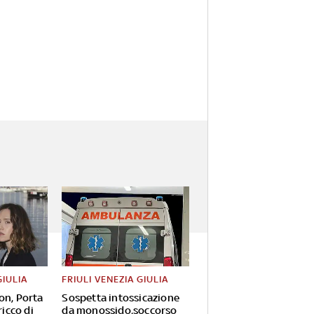
GIULIA
FRIULI VENEZIA GIULIA
on, Porta
Sospetta intossicazione
ricco di
da monossido,soccorso