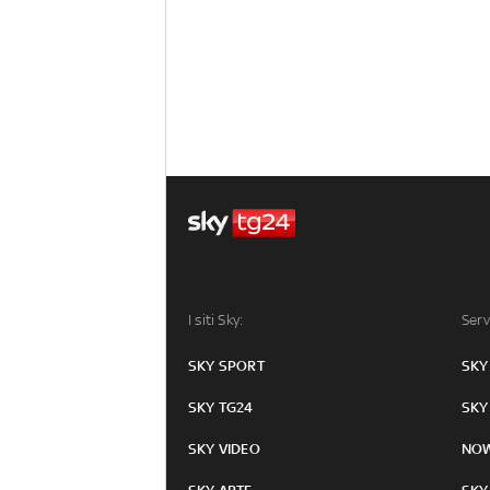
I siti Sky:
Serv
SKY SPORT
SKY
SKY TG24
SKY
SKY VIDEO
NO