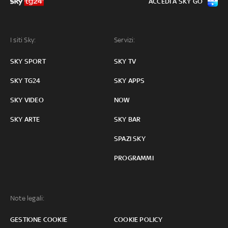
ACCEDI A SKY GO
I siti Sky:
Servizi:
SKY SPORT
SKY TV
SKY TG24
SKY APPS
SKY VIDEO
NOW
SKY ARTE
SKY BAR
SPAZI SKY
PROGRAMMI
Note legali:
GESTIONE COOKIE
COOKIE POLICY