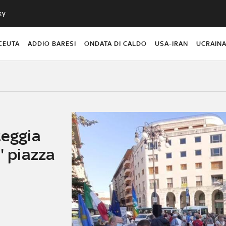
ky
CEUTA
ADDIO BARESI
ONDATA DI CALDO
USA-IRAN
UCRAIN
teggia
' piazza