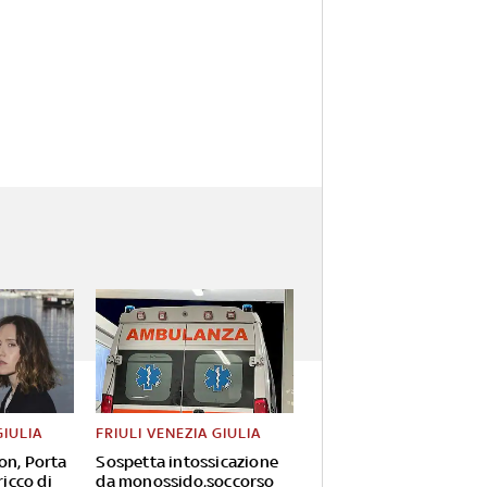
GIULIA
FRIULI VENEZIA GIULIA
on, Porta
Sospetta intossicazione
ricco di
da monossido,soccorso