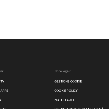
izi:
Note legali:
 TV
GESTIONE COOKIE
 APPS
COOKIE POLICY
W
NOTE LEGALI