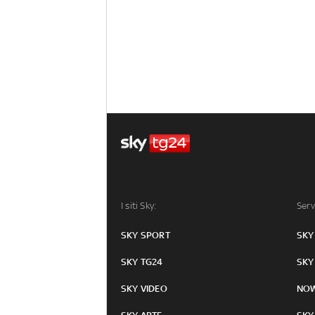
I siti Sky:
Serv
SKY SPORT
SKY
SKY TG24
SKY
SKY VIDEO
NO