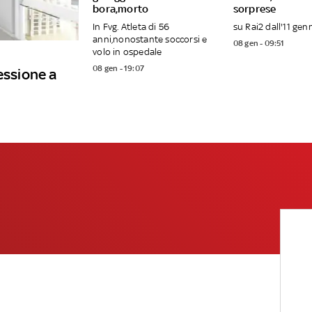
bora,morto
sorprese
In Fvg. Atleta di 56
su Rai2 dall'11 gen
anni,nonostante soccorsi e
08 gen - 09:51
volo in ospedale
08 gen - 19:07
essione a