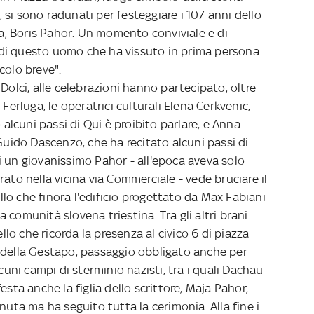
si sono radunati per festeggiare i 107 anni dello
ena, Boris Pahor. Un momento conviviale e di
ra di questo uomo che ha vissuto in prima persona
colo breve".
lci, alle celebrazioni hanno partecipato, oltre
Ferluga, le operatrici culturali Elena Cerkvenic,
 alcuni passi di Qui è proibito parlare, e Anna
 Guido Dascenzo, che ha recitato alcuni passi di
i un giovanissimo Pahor - all'epoca aveva solo
ato nella vicina via Commerciale - vede bruciare il
lo che finora l'edificio progettato da Max Fabiani
 comunità slovena triestina. Tra gli altri brani
ello che ricorda la presenza al civico 6 di piazza
 della Gestapo, passaggio obbligato anche per
lcuni campi di sterminio nazisti, tra i quali Dachau
esta anche la figlia dello scrittore, Maja Pahor,
nuta ma ha seguito tutta la cerimonia. Alla fine i