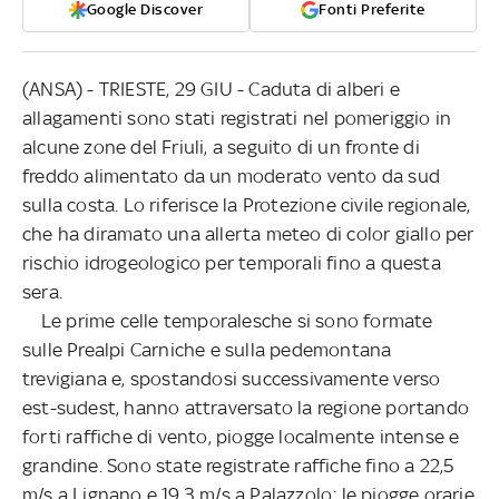
Google Discover
Fonti Preferite
(ANSA) - TRIESTE, 29 GIU - Caduta di alberi e
allagamenti sono stati registrati nel pomeriggio in
alcune zone del Friuli, a seguito di un fronte di
freddo alimentato da un moderato vento da sud
sulla costa. Lo riferisce la Protezione civile regionale,
che ha diramato una allerta meteo di color giallo per
rischio idrogeologico per temporali fino a questa
sera.
Le prime celle temporalesche si sono formate
sulle Prealpi Carniche e sulla pedemontana
trevigiana e, spostandosi successivamente verso
est-sudest, hanno attraversato la regione portando
forti raffiche di vento, piogge localmente intense e
grandine. Sono state registrate raffiche fino a 22,5
m/s a Lignano e 19,3 m/s a Palazzolo; le piogge orarie