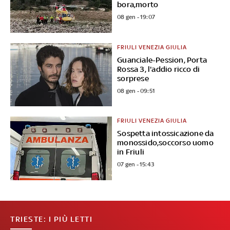
bora,morto
08 gen - 19:07
FRIULI VENEZIA GIULIA
Guanciale-Pession, Porta
Rossa 3, l'addio ricco di
sorprese
08 gen - 09:51
FRIULI VENEZIA GIULIA
Sospetta intossicazione da
monossido,soccorso uomo
in Friuli
07 gen - 15:43
TRIESTE: I PIÙ LETTI