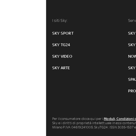
I siti Sky:
Serv
SKY SPORT
SKY
SKY TG24
SKY
SKY VIDEO
NO
SKY ARTE
SKY
SPA
PRO
Per il consumatore clicca qui per i
Moduli, Condizioni 
Sky e i diritti di proprietà intellettuale in essi conten
Milano P.IVA 04619241005. SkyTG24: ISSN 3035-1537 e