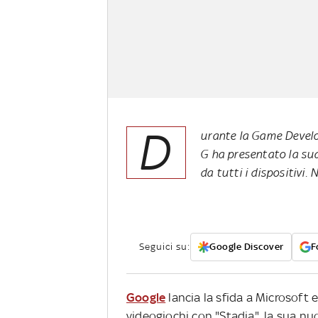
D
urante la Game Develo
G ha presentato la sua
da tutti i dispositivi.
Seguici su:
Google Discover
F
Google
lancia la sfida a Microsoft 
videogiochi con "Stadia", la sua nu