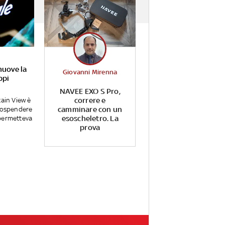
muove la
Giovanni Mirenna
ppi
NAVEE EXO S Pro,
correre e
tain View è
camminare con un
 sospendere
esoscheletro. La
permetteva
prova