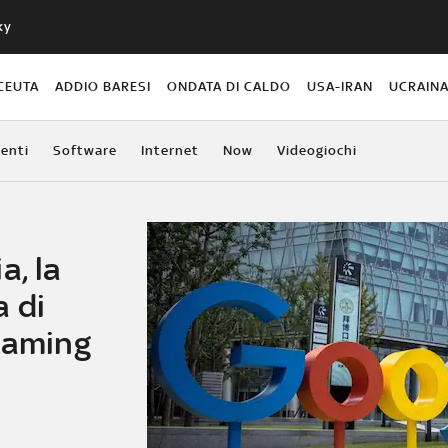
ky
CEUTA
ADDIO BARESI
ONDATA DI CALDO
USA-IRAN
UCRAIN
enti
Software
Internet
Now
Videogiochi
a, la
 di
reaming