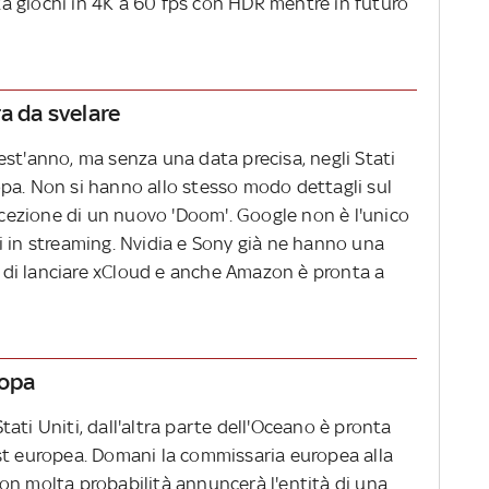
a giochi in 4K a 60 fps con HDR mentre in futuro
a da svelare
st'anno, ma senza una data precisa, negli Stati
pa. Non si hanno allo stesso modo dettagli sul
eccezione di un nuovo 'Doom'. Google non è l'unico
i in streaming. Nvidia e Sony già ne hanno una
di lanciare xCloud e anche Amazon è pronta a
ropa
ati Uniti, dall'altra parte dell'Oceano è pronta
st europea. Domani la commissaria europea alla
on molta probabilità annuncerà l'entità di una