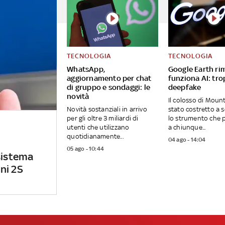
TECNOLOGIA
TECNOLOGIA
WhatsApp,
Google Earth ri
aggiornamento per chat
funziona AI: tro
di gruppo e sondaggi: le
deepfake
novità
Il colosso di Moun
Novità sostanziali in arrivo
stato costretto a
per gli oltre 3 miliardi di
lo strumento che 
utenti che utilizzano
a chiunque...
quotidianamente...
04 ago - 14:04
05 ago - 10:44
sistema
ni 2S