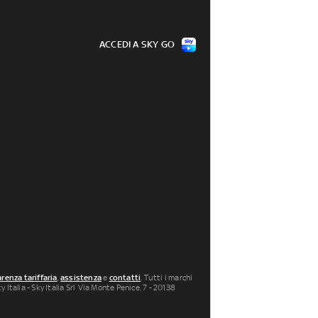
ACCEDI A SKY GO
renza tariffaria
,
assistenza
e
contatti
. Tutti i marchi
 Italia - Sky Italia Srl Via Monte Penice, 7 - 20138