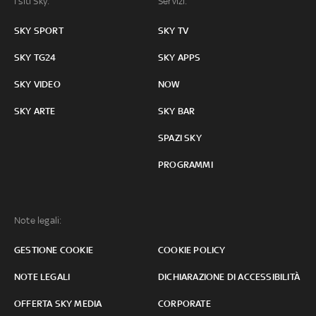
I siti Sky:
Servizi:
SKY SPORT
SKY TV
SKY TG24
SKY APPS
SKY VIDEO
NOW
SKY ARTE
SKY BAR
SPAZI SKY
PROGRAMMI
Note legali:
GESTIONE COOKIE
COOKIE POLICY
NOTE LEGALI
DICHIARAZIONE DI ACCESSIBILITÀ
OFFERTA SKY MEDIA
CORPORATE