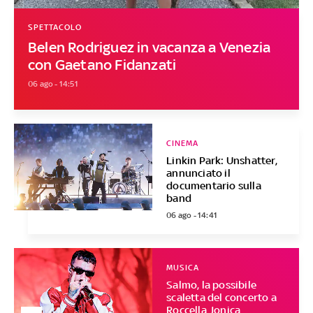
SPETTACOLO
Belen Rodriguez in vacanza a Venezia
con Gaetano Fidanzati
06 ago - 14:51
CINEMA
Linkin Park: Unshatter,
annunciato il
documentario sulla
band
06 ago - 14:41
MUSICA
Salmo, la possibile
scaletta del concerto a
Roccella Jonica