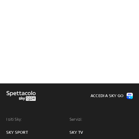
ACCEDI A SKY GO
I siti Sky:
Servizi:
SKY SPORT
SKY TV