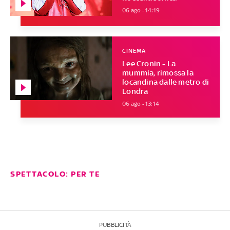
06 ago - 14:19
CINEMA
Lee Cronin - La
mummia, rimossa la
locandina dalle metro di
Londra
06 ago - 13:14
SPETTACOLO: PER TE
PUBBLICITÀ