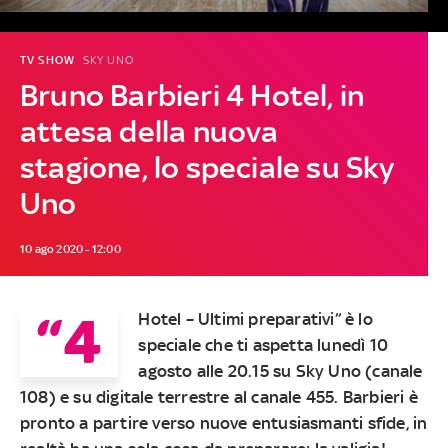
TV SHOW
SKY UNO
Bruno Barbieri 4 Hotel, in
attesa della nuova
stagione, lo speciale su Sky
Uno
10 ago 2020 - 12:00
“4
Hotel – Ultimi preparativi” è lo
speciale che ti aspetta lunedì 10
agosto alle 20.15 su Sky Uno (canale
108) e su digitale terrestre al canale 455. Barbieri è
pronto a partire verso nuove entusiasmanti sfide, in