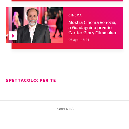
CINEMA
Mostra Cinema Venezia,
a Guadagnino premio
Cartier Glory Filmmaker
07 ago - 13:24
SPETTACOLO: PER TE
PUBBLICITÀ