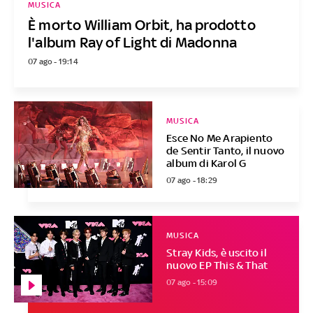
MUSICA
È morto William Orbit, ha prodotto
l'album Ray of Light di Madonna
07 ago - 19:14
MUSICA
Esce No Me Arapiento
de Sentir Tanto, il nuovo
album di Karol G
07 ago - 18:29
MUSICA
Stray Kids, è uscito il
nuovo EP This & That
07 ago - 15:09