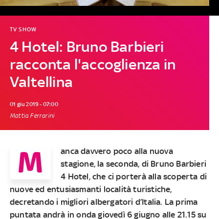
TV SHOW
4 Hotel: Bruno Barbieri
racconta l'accoglienza in
Valtellina
01 giu 2019 - 07:00
Mattia Ferrarini
M
anca davvero poco alla nuova
stagione, la seconda, di
Bruno Barbieri
4 Hotel
, che ci porterà alla scoperta di
nuove ed entusiasmanti località turistiche,
decretando i migliori albergatori d’Italia. La prima
puntata andrà in onda
giovedì 6 giugno alle 21.15 su