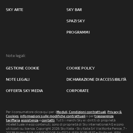
SKY ARTE
SKY BAR
SPAZI SKY
PROGRAMMI
Note legali:
GESTIONE COOKIE
COOKIE POLICY
NOTE LEGALI
DICHIARAZIONE DI ACCESSIBILITÀ
OFFERTA SKY MEDIA
CORPORATE
Per il consumatore clicca qui per i
Moduli, Condizioni contrattuali
,
Privacy &
Cookies
,
informazioni sulle modifiche contrattuali
o per
trasparenza
tariffaria
,
assistenza
e
contatti
. Tutti i marchi Sky e i diritti di proprietà
intellettuale in essi contenuti, sono di proprietà di Sky international AG e sono
utilizzati su licenza. Copyright 2026 Sky Italia - Sky Italia Srl Via Monte Penice, 7 -
20138 Milano P.IVA 04619241005. SkyTG24: ISSN 3035-1537 e SkySport: ISSN