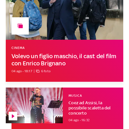
CINEMA
Volevo un figlio maschio, il cast del film
con Enrico Brignano
04 ago - 18:17
6 foto
MUSICA
Coez ad Assisi, la
possibile scaletta del
concerto
04 ago - 16:32