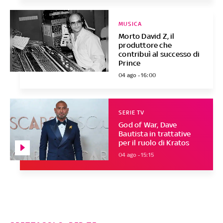
MUSICA
Morto David Z, il
produttore che
contribuì al successo di
Prince
04 ago - 16:00
SERIE TV
God of War, Dave
Bautista in trattative
per il ruolo di Kratos
04 ago - 15:15