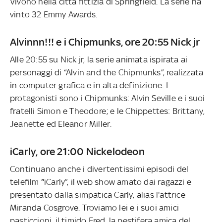
Vivono nella città fittizia di Springfield. La serie ha
vinto 32 Emmy Awards.
Alvinnn!!! e i Chipmunks, ore 20:55 Nick jr
Alle 20:55 su Nick jr, la serie animata ispirata ai
personaggi di “Alvin and the Chipmunks”, realizzata
in computer grafica e in alta definizione. I
protagonisti sono i Chipmunks: Alvin Seville e i suoi
fratelli Simon e Theodore; e le Chippettes: Brittany,
Jeanette ed Eleanor Miller.
iCarly, ore 21:00 Nickelodeon
Continuano anche i divertentissimi episodi del
telefilm
“
iCarly”, il web show amato dai ragazzi e
presentato dalla simpatica Carly, alias l'attrice
Miranda Cosgrove. Troviamo lei e i suoi amici
pasticcioni, il timido Fred, la pestifera amica del