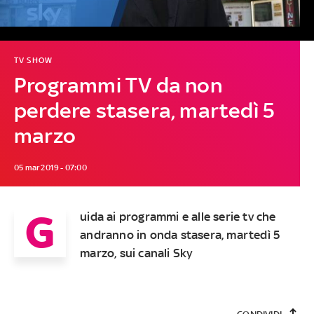
TV SHOW
Programmi TV da non
perdere stasera, martedì 5
marzo
05 mar 2019 - 07:00
G
uida ai programmi e alle serie tv che
andranno in onda stasera, martedì 5
marzo, sui canali Sky