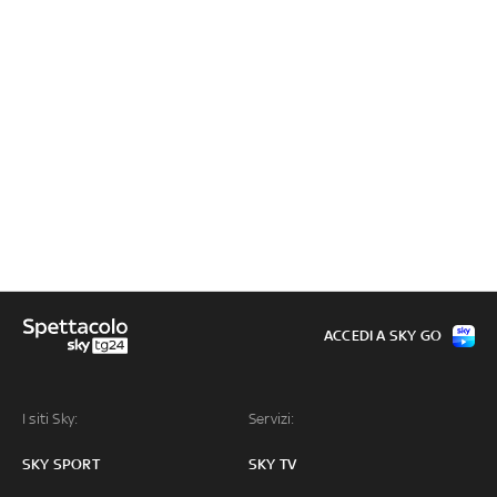
ACCEDI A SKY GO
I siti Sky:
Servizi:
SKY SPORT
SKY TV