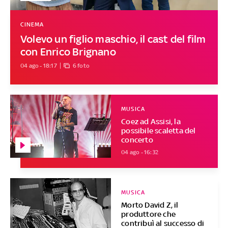
CINEMA
Volevo un figlio maschio, il cast del film
con Enrico Brignano
04 ago - 18:17
6 foto
MUSICA
Coez ad Assisi, la
possibile scaletta del
concerto
04 ago - 16:32
MUSICA
Morto David Z, il
produttore che
contribuì al successo di