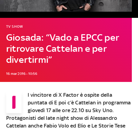
TV SHOW
Giosada: “Vado a EPCC per
ritrovare Cattelan e per
divertirmi”
16 mar 2016 - 10:56
I
l vincitore di X Factor è ospite della
puntata di E poi c’è Cattelan in programma
giovedì 17 alle ore 22.10 su Sky Uno.
Protagonisti del late night show di Alessandro
Cattelan anche Fabio Volo ed Elio e Le Storie Tese