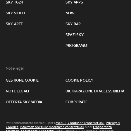
SKY TG24
SKY APPS
SKY VIDEO
NOW
SKY ARTE
SKY BAR
SPAZI SKY
PROGRAMMI
Note legali:
GESTIONE COOKIE
COOKIE POLICY
NOTE LEGALI
DICHIARAZIONE DI ACCESSIBILITÀ
OFFERTA SKY MEDIA
CORPORATE
Per il consumatore clicca qui per i
Moduli, Condizioni contrattuali
,
Privacy &
Cookies
,
informazioni sulle modifiche contrattuali
o per
trasparenza
tariffaria
,
assistenza
e
contatti
. Tutti i marchi Sky e i diritti di proprietà